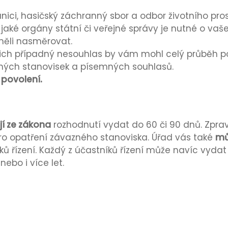
nici, hasičský záchranný sbor a odbor životního pro
jaké orgány státní či veřejné správy je nutné o vaš
ěli nasměrovat.
ich případný nesouhlas by vám mohl celý průběh po
ných stanovisek a písemných souhlasů.
povolení.
í ze zákona
rozhodnutí vydat do 60 či 90 dnů. Zprav
pro opatření závazného stanoviska. Úřad vás také
mů
ů řízení. Každý z účastníků řízení může navíc vydat 
ebo i více let.