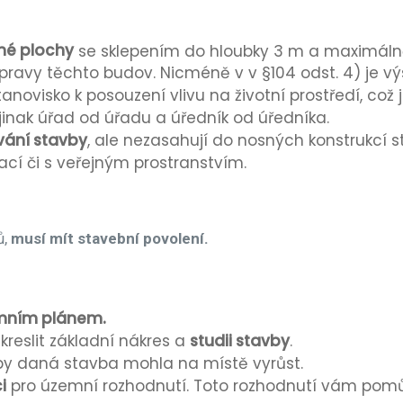
né plochy
se sklepením do hloubky 3 m a maximál
pravy těchto budov. Nicméně v v §104 odst. 4) je vý
novisko k posouzení vlivu na životní prostředí, což
n jinak úřad od úřadu a úředník od úředníka.
vání stavby
, ale nezasahují do nosných konstrukcí 
cí či s veřejným prostranstvím.
ů,
musí mít stavební povolení.
mním plánem.
reslit základní nákres a
studii stavby
.
že by daná stavba mohla na místě vyrůst.
i
pro územní rozhodnutí. Toto rozhodnutí vám pomů