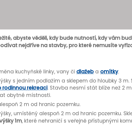
žité, abyste věděli, kdy bude nutností, kdy vám bud
ívat nejdříve na stavby, pro které nemusíte vyřizo
ýměna kuchyňské linky, vany či
dlažeb
a
omítky
.
ýšky s jedním podlažím a sklepem do hloubky 3 m
 rodinnou rekreaci
. Stavba nesmí stát blíže než 2 
t obytné místnosti.
alespoň 2 m od hranic pozemku.
ýšky, umístěný alespoň 2 m od hranic pozemku. Skle
výšky 1m
, které nehraničí s veřejně přístupnými ko