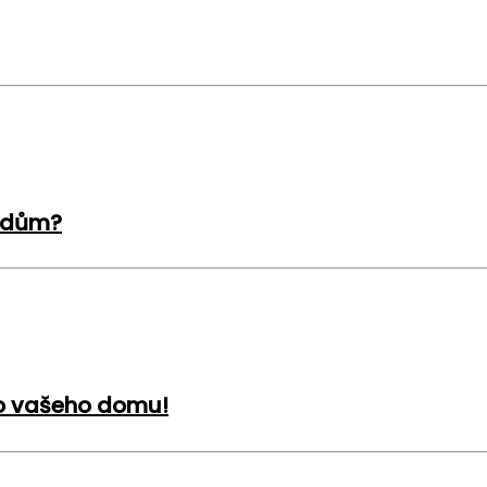
š dům?
do vašeho domu!