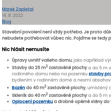
Marek Zapletal
14. 8. 2022
Blog
Stavební povolení není vždy potřeba. Je proto důle
nebudete potřebovat vůbec nic. Pojďme se tedy pod
Nic hlásit nemusíte
Úpravy uvnitř vašeho domu
, jako například v
2
Stavby do 25 m
zastavěné plochy
a do 5 m v
rodinného domu nebo na pozemku
stavby pro
bydlením v rodinném domě a nesmí obsahova
2
Bazén
do 40 m
zastavěné plochy
, umístěný 
2
Skleník do 40 m
zastavěné plochy
a do 5 m v
Oplocení pozemku
a drobné opěrné stěny do 