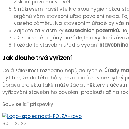
získání povolení stavět.
S nákresem navštivte krajskou hygienickou sta
orgánů vám stavební úřad povolení nedá. To, 
vašeho záměru. Na stavebním úřadě by vás m
Zajděte za vlastníky
sousedních pozemků.
Jej
Již zmíněné orgány požádejte o vydání závaz
Požádejte stavební úřad o vydání
stavebního 
Jak dlouho trvá vyřízení
Celá záležitost rozhodně nepůjde rychle.
Úřady maj
být tím, že do této lhůty nezapadá čas nezbytný 
Úpravu projektu také může žádat některý z účastník
vyřizování stavebního povolení prodlouží až na rok n
Související příspěvky
30. 1. 2023