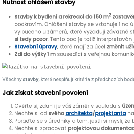
Nutnost ohlášení stavby
2
Stavby k bydlení a rekreaci do 150 m
zastavě
podkrovím. Ohlášení stavby se vztahuje i na ú
vyloučeno u záměrů, které vyžadují závazné sta
si tedy pozor
. Tento bod je totiž interpretová
Stavební úpravy
, které mají za účel
změnit uží
Zdi do výšky 1 m
sousedící s veřejnou komunika
Všechny
stavby
, které nesplňují kritéria z předchozích bod
Jak získat stavební povolení
Ověřte si, zda-li je váš záměr v souladu s
úze
Nechte si od
svého
architekta
/
projektanta
nak
Poraďte se s úředníky o tom, jestli si myslí, 
Nechte si zpracovat
projektovou dokumentac