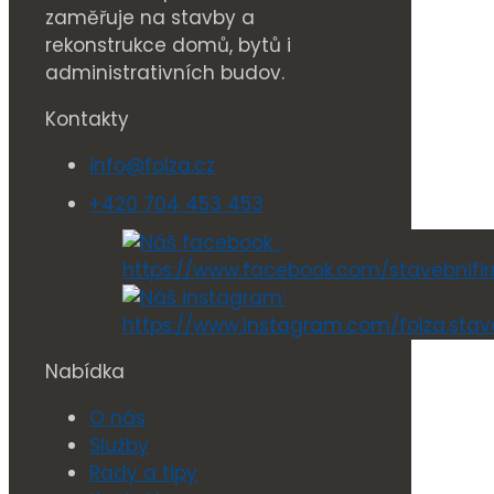
Kontakty
info@folza.cz
+420 704 453 453
Nabídka
O nás
Služby
Rady a tipy