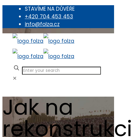
STAVÍME NA DŮVĚŘE
+420 704 453 453
info@folza.cz
✕
Jak na
rekonstrukci