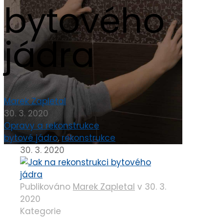
bytového
jádra
Marek Zapletal
30. 3. 2020
Opravy a rekonstrukce
bytové jádro
,
rekonstrukce
30. 3. 2020
Publikováno
Marek Zapletal
v
30. 3.
2020
Kategorie